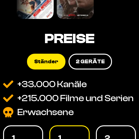
PREISE
Ständer
2 GERÄTE
+33.000 Kanäle
+215.000 Filme und Serien
Erwachsene
1
1
2