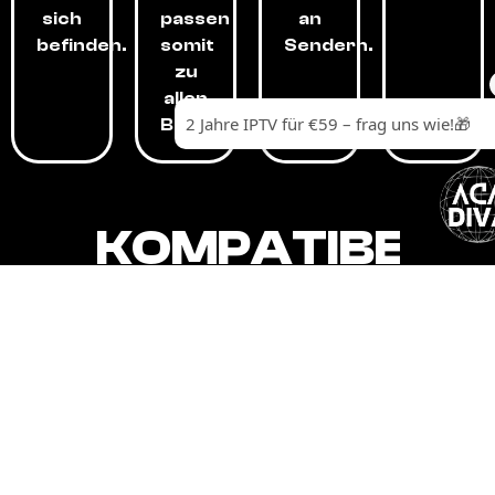
sich
passen
an
befinden.
somit
Sendern.
zu
allen
Budgets.
KOMPATIBEL
MIT,
ALLEN
GERÄTEN.
Unser IPTV-Dienst ist kompatibel mit all
Ihren Geräten: Smart-TVs, Android-
Boxen und -Telefonen, Apple-Geräten,
Amazon Fire Stick, Chromecast, KODI