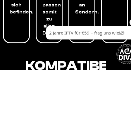
sich
passen
an
befinden.
somit
Sendern.
zu
allen
Budgets.
KOMPATIBEL
MIT,
ALLEN
GERÄTEN.
Unser IPTV-Dienst ist kompatibel mit all
Ihren Geräten: Smart-TVs, Android-
Boxen und -Telefonen, Apple-Geräten,
Amazon Fire Stick, Chromecast, KODI