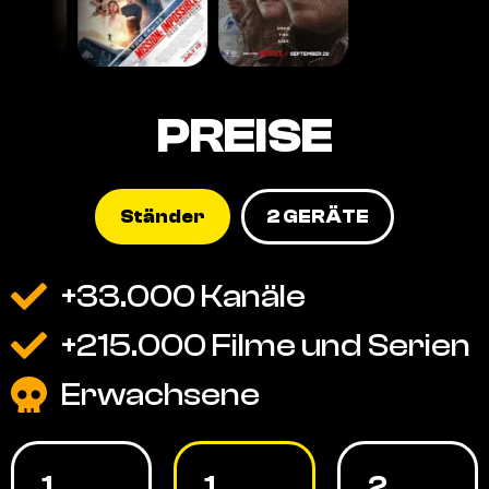
PREISE
Ständer
2 GERÄTE
+33.000 Kanäle
+215.000 Filme und Serien
Erwachsene
1
1
2