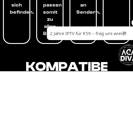
sich
passen
an
befinden.
somit
Sendern.
zu
allen
Budgets.
KOMPATIBEL
MIT,
ALLEN
GERÄTEN.
Unser IPTV-Dienst ist kompatibel mit all
Ihren Geräten: Smart-TVs, Android-
Boxen und -Telefonen, Apple-Geräten,
Amazon Fire Stick, Chromecast, KODI