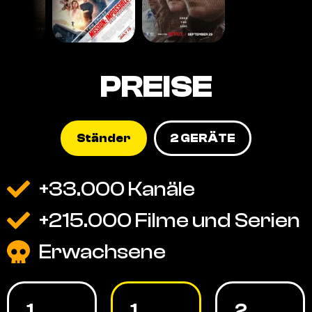
PREISE
Ständer
2 GERÄTE
+33.000 Kanäle
+215.000 Filme und Serien
Erwachsene
1
1
2