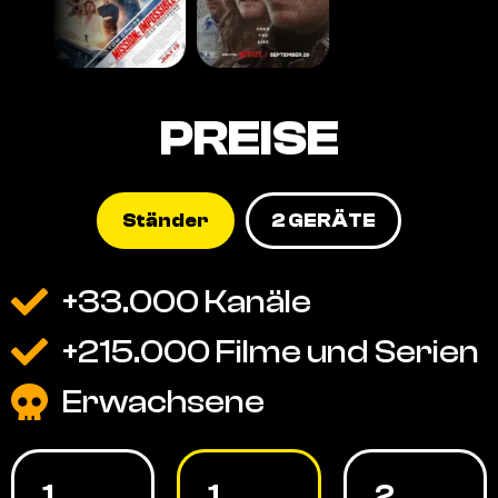
PREISE
Ständer
2 GERÄTE
+33.000 Kanäle
+215.000 Filme und Serien
Erwachsene
1
1
2