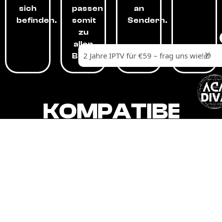
sich
passen
an
befinden.
somit
Sendern.
zu
allen
Budgets.
KOMPATIBEL
MIT,
ALLEN
GERÄTEN.
Unser IPTV-Dienst ist kompatibel mit all
Ihren Geräten: Smart-TVs, Android-
Boxen und -Telefonen, Apple-Geräten,
Amazon Fire Stick, Chromecast, KODI