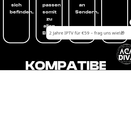
sich
passen
an
befinden.
somit
Sendern.
zu
allen
Budgets.
KOMPATIBEL
MIT,
ALLEN
GERÄTEN.
Unser IPTV-Dienst ist kompatibel mit all
Ihren Geräten: Smart-TVs, Android-
Boxen und -Telefonen, Apple-Geräten,
Amazon Fire Stick, Chromecast, KODI