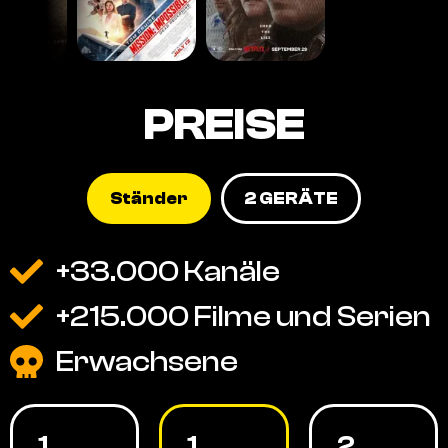
PREISE
Ständer
2 GERÄTE
+33.000 Kanäle
+215.000 Filme und Serien
Erwachsene
1
1
2