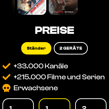
PREISE
Ständer
2 GERÄTE
+33.000 Kanäle
+215.000 Filme und Serien
Erwachsene
1
1
2