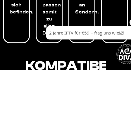
sich
passen
an
befinden.
somit
Sendern.
zu
allen
Budgets.
KOMPATIBEL
MIT,
ALLEN
GERÄTEN.
Unser IPTV-Dienst ist kompatibel mit all
Ihren Geräten: Smart-TVs, Android-
Boxen und -Telefonen, Apple-Geräten,
Amazon Fire Stick, Chromecast, KODI