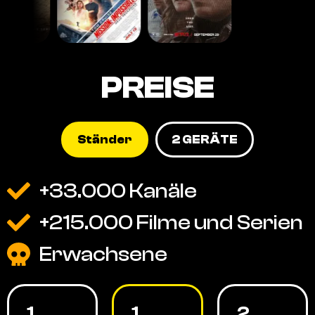
PREISE
Ständer
2 GERÄTE
+33.000 Kanäle
+215.000 Filme und Serien
Erwachsene
1
1
2