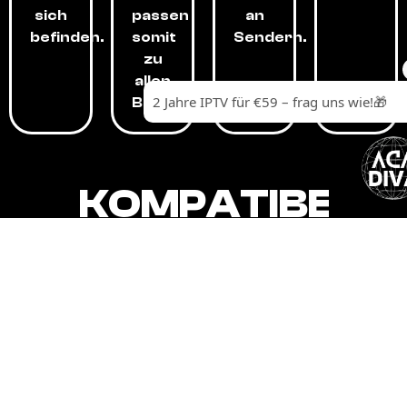
sich
passen
an
befinden.
somit
Sendern.
zu
allen
Budgets.
KOMPATIBEL
MIT,
ALLEN
GERÄTEN.
Unser IPTV-Dienst ist kompatibel mit all
Ihren Geräten: Smart-TVs, Android-
Boxen und -Telefonen, Apple-Geräten,
Amazon Fire Stick, Chromecast, KODI