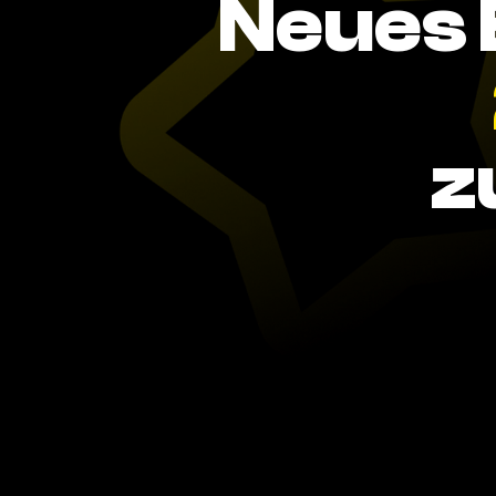
Neues 
z