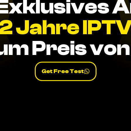
Exklusives 
2 Jahre IPT
um Preis von 
Get Free Test