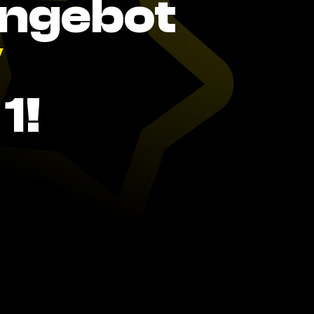
Angebot
V
1!