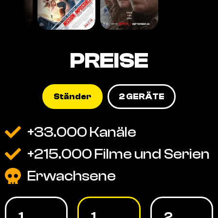
PREISE
Ständer
2 GERÄTE
+33.000 Kanäle
+215.000 Filme und Serien
Erwachsene
1
1
2