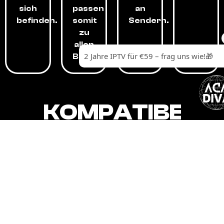
sich
passen
an
befinden.
somit
Sendern.
zu
allen
Budgets.
KOMPATIBEL
MIT,
ALLEN
GERÄTEN.
Unser IPTV-Dienst ist kompatibel mit all
Ihren Geräten: Smart-TVs, Android-
Boxen und -Telefonen, Apple-Geräten,
Amazon Fire Stick, Chromecast, KODI