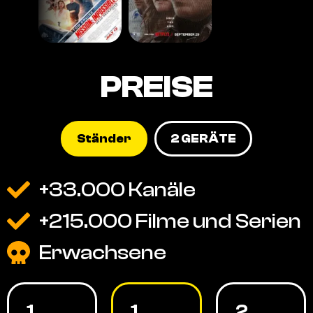
PREISE
Ständer
2 GERÄTE
+33.000 Kanäle
+215.000 Filme und Serien
Erwachsene
1
1
2