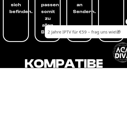
sich
passen
an
befinden.
somit
Sendern.
zu
allen
Budgets.
KOMPATIBEL
MIT,
ALLEN
GERÄTEN.
Unser IPTV-Dienst ist kompatibel mit all
Ihren Geräten: Smart-TVs, Android-
Boxen und -Telefonen, Apple-Geräten,
Amazon Fire Stick, Chromecast, KODI