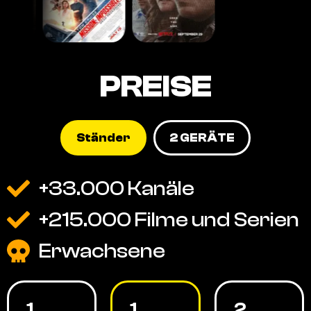
PREISE
Ständer
2 GERÄTE
+33.000 Kanäle
+215.000 Filme und Serien
Erwachsene
1
1
2