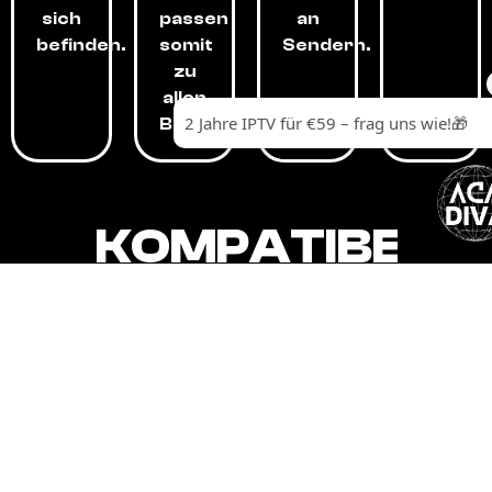
sich
passen
an
befinden.
somit
Sendern.
zu
allen
Budgets.
KOMPATIBEL
MIT,
ALLEN
GERÄTEN.
Unser IPTV-Dienst ist kompatibel mit all
Ihren Geräten: Smart-TVs, Android-
Boxen und -Telefonen, Apple-Geräten,
Amazon Fire Stick, Chromecast, KODI