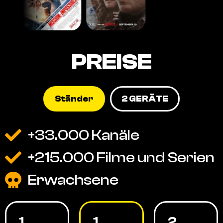
PREISE
Ständer
2 GERÄTE
+33.000 Kanäle
+215.000 Filme und Serien
Erwachsene
1
1
2