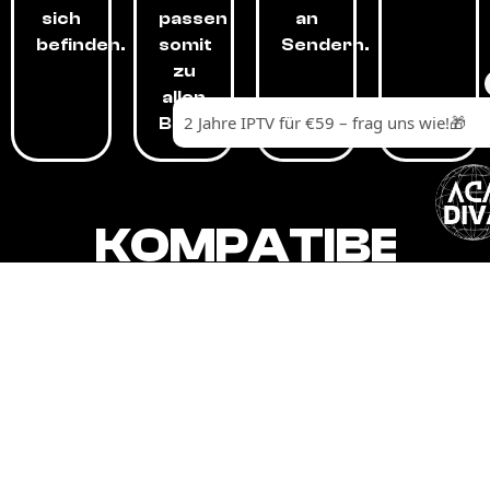
sich
passen
an
befinden.
somit
Sendern.
zu
allen
Budgets.
KOMPATIBEL
MIT,
ALLEN
GERÄTEN.
Unser IPTV-Dienst ist kompatibel mit all
Ihren Geräten: Smart-TVs, Android-
Boxen und -Telefonen, Apple-Geräten,
Amazon Fire Stick, Chromecast, KODI