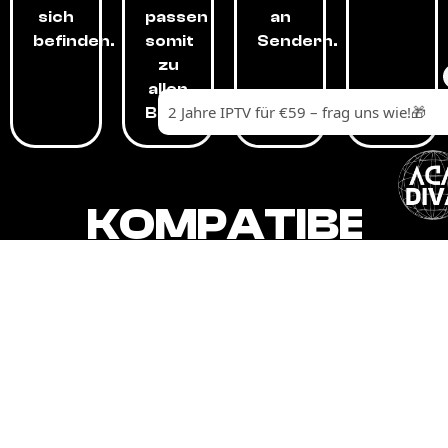
sich
passen
an
befinden.
somit
Sendern.
zu
allen
Budgets.
KOMPATIBEL
MIT,
ALLEN
GERÄTEN.
Unser IPTV-Dienst ist kompatibel mit all
Ihren Geräten: Smart-TVs, Android-
Boxen und -Telefonen, Apple-Geräten,
Amazon Fire Stick, Chromecast, KODI