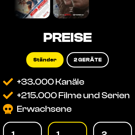
PREISE
Ständer
2 GERÄTE
+33.000 Kanäle
+215.000 Filme und Serien
Erwachsene
1
1
2