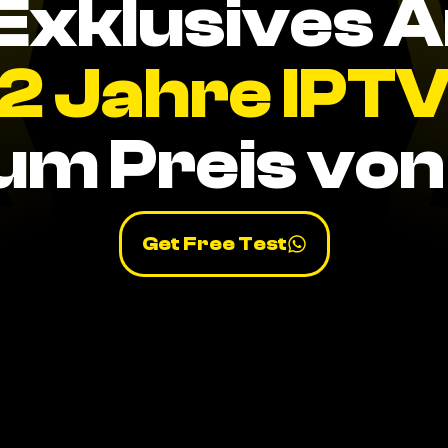
Exklusives 
2 Jahre IPT
um Preis von 
Get Free Test