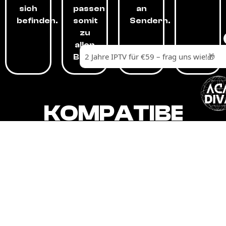
sich
passen
an
befinden.
somit
Sendern.
zu
allen
Budgets.
KOMPATIBEL
MIT,
ALLEN
GERÄTEN.
Unser IPTV-Dienst ist kompatibel mit all
Ihren Geräten: Smart-TVs, Android-
Boxen und -Telefonen, Apple-Geräten,
Amazon Fire Stick, Chromecast, KODI