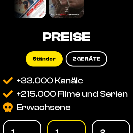
PREISE
Ständer
2 GERÄTE
+33.000 Kanäle
+215.000 Filme und Serien
Erwachsene
1
1
2