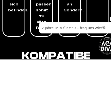
sich
passen
an
befinden.
somit
Sendern.
zu
allen
Budgets.
KOMPATIBEL
MIT,
ALLEN
GERÄTEN.
Unser IPTV-Dienst ist kompatibel mit all
Ihren Geräten: Smart-TVs, Android-
Boxen und -Telefonen, Apple-Geräten,
Amazon Fire Stick, Chromecast, KODI