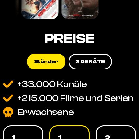
PREISE
Ständer
2 GERÄTE
+33.000 Kanäle
+215.000 Filme und Serien
Erwachsene
1
1
2