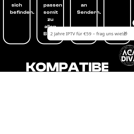
sich
passen
an
befinden.
somit
Sendern.
zu
allen
Budgets.
KOMPATIBEL
MIT,
ALLEN
GERÄTEN.
Unser IPTV-Dienst ist kompatibel mit all
Ihren Geräten: Smart-TVs, Android-
Boxen und -Telefonen, Apple-Geräten,
Amazon Fire Stick, Chromecast, KODI