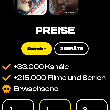
PREISE
Ständer
2 GERÄTE
+33.000 Kanäle
+215.000 Filme und Serien
Erwachsene
1
1
2