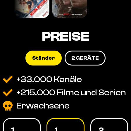
PREISE
Ständer
2 GERÄTE
+33.000 Kanäle
+215.000 Filme und Serien
Erwachsene
1
1
2