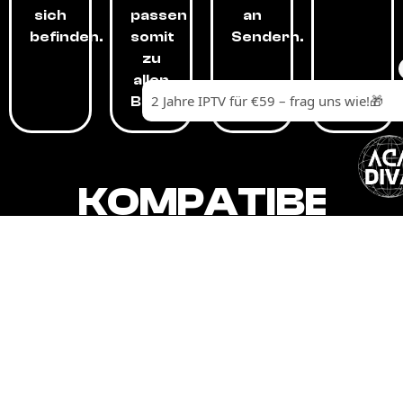
sich
passen
an
befinden.
somit
Sendern.
zu
allen
Budgets.
KOMPATIBEL
MIT,
ALLEN
GERÄTEN.
Unser IPTV-Dienst ist kompatibel mit all
Ihren Geräten: Smart-TVs, Android-
Boxen und -Telefonen, Apple-Geräten,
Amazon Fire Stick, Chromecast, KODI