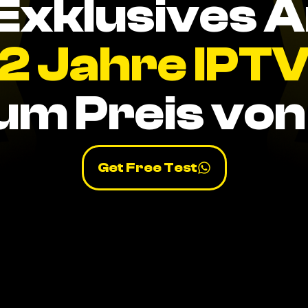
Exklusives 
2 Jahre IPT
um Preis von 
Get Free Test