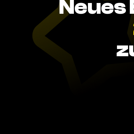
Neues 
z