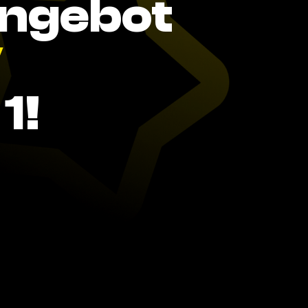
Angebot
V
1!