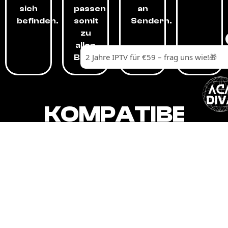
sich
passen
an
befinden.
somit
Sendern.
zu
allen
Budgets.
KOMPATIBEL
MIT,
ALLEN
GERÄTEN.
Unser IPTV-Dienst ist kompatibel mit all
Ihren Geräten: Smart-TVs, Android-
Boxen und -Telefonen, Apple-Geräten,
Amazon Fire Stick, Chromecast, KODI