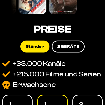
PREISE
Ständer
2 GERÄTE
+33.000 Kanäle
+215.000 Filme und Serien
Erwachsene
1
1
2