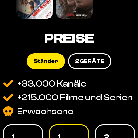
PREISE
Ständer
2 GERÄTE
+33.000 Kanäle
+215.000 Filme und Serien
Erwachsene
1
1
2