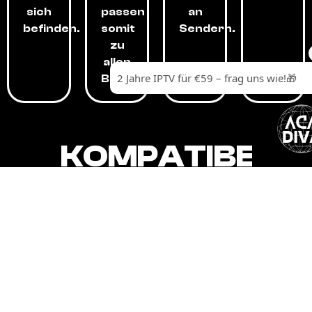
sich
passen
an
befinden.
somit
Sendern.
zu
allen
Budgets.
KOMPATIBEL
MIT,
ALLEN
GERÄTEN.
Unser IPTV-Dienst ist kompatibel mit all
Ihren Geräten: Smart-TVs, Android-
Boxen und -Telefonen, Apple-Geräten,
Amazon Fire Stick, Chromecast, KODI