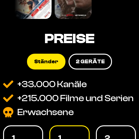
PREISE
Ständer
2 GERÄTE
+33.000 Kanäle
+215.000 Filme und Serien
Erwachsene
1
1
2