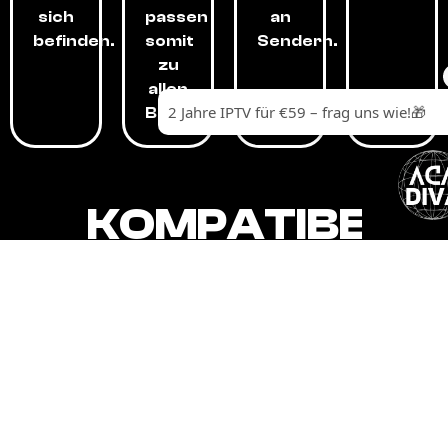
sich
passen
an
befinden.
somit
Sendern.
zu
allen
Budgets.
KOMPATIBEL
MIT,
ALLEN
GERÄTEN.
Unser IPTV-Dienst ist kompatibel mit all
Ihren Geräten: Smart-TVs, Android-
Boxen und -Telefonen, Apple-Geräten,
Amazon Fire Stick, Chromecast, KODI