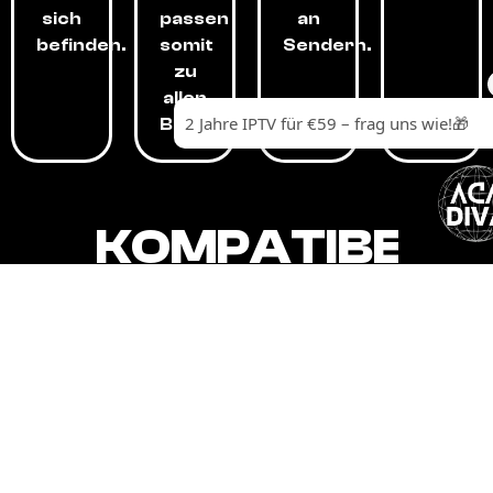
sich
passen
an
befinden.
somit
Sendern.
zu
allen
Budgets.
KOMPATIBEL
MIT,
ALLEN
GERÄTEN.
Unser IPTV-Dienst ist kompatibel mit all
Ihren Geräten: Smart-TVs, Android-
Boxen und -Telefonen, Apple-Geräten,
Amazon Fire Stick, Chromecast, KODI