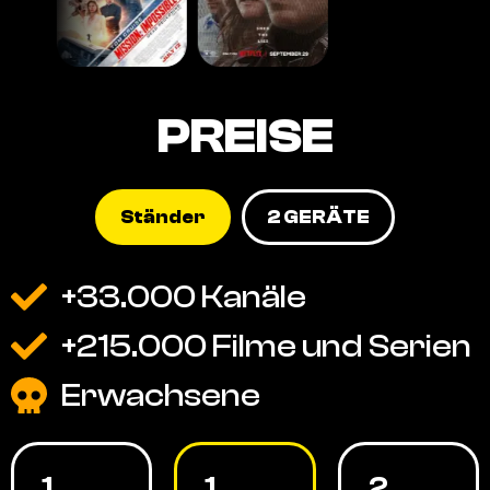
PREISE
Ständer
2 GERÄTE
+33.000 Kanäle
+215.000 Filme und Serien
Erwachsene
1
1
2