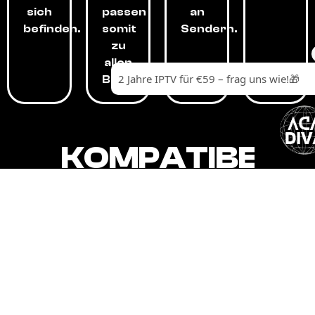
sich
passen
an
befinden.
somit
Sendern.
zu
allen
Budgets.
KOMPATIBEL
MIT,
ALLEN
GERÄTEN.
Unser IPTV-Dienst ist kompatibel mit all
Ihren Geräten: Smart-TVs, Android-
Boxen und -Telefonen, Apple-Geräten,
Amazon Fire Stick, Chromecast, KODI