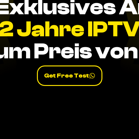
Exklusives 
2 Jahre IPT
um Preis von 
Get Free Test