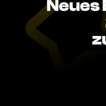
Neues 
z