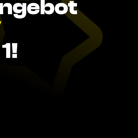
Angebot
V
1!