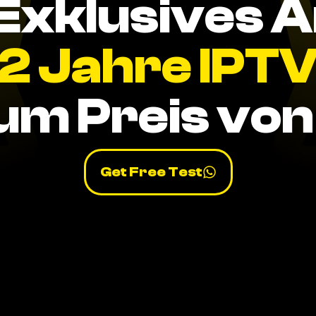
Exklusives 
2 Jahre IPT
um Preis von 
Get Free Test