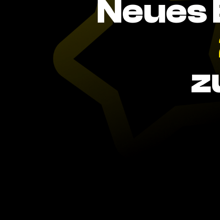
Neues 
z