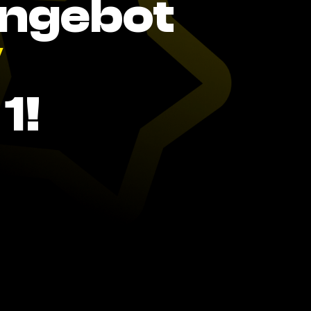
Angebot
V
1!