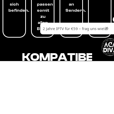
sich
passen
an
befinden.
somit
Sendern.
zu
allen
Budgets.
KOMPATIBEL
MIT,
ALLEN
GERÄTEN.
Unser IPTV-Dienst ist kompatibel mit all
Ihren Geräten: Smart-TVs, Android-
Boxen und -Telefonen, Apple-Geräten,
Amazon Fire Stick, Chromecast, KODI