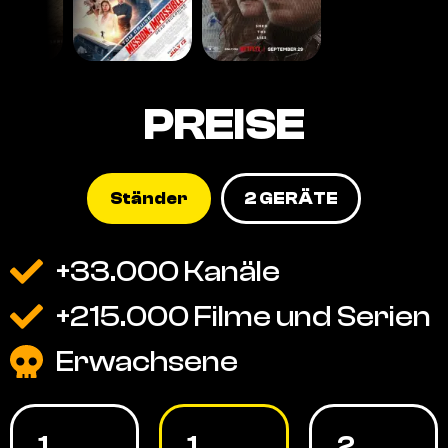
PREISE
Ständer
2 GERÄTE
+33.000 Kanäle
+215.000 Filme und Serien
Erwachsene
1
1
2