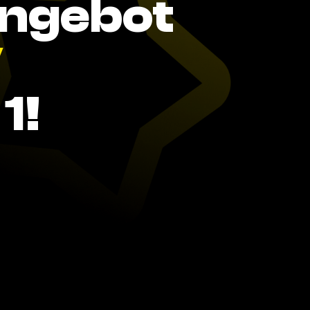
Angebot
V
1!