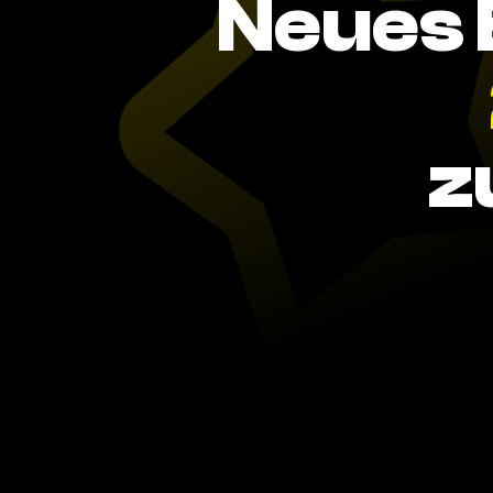
Neues 
z