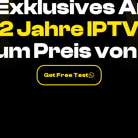
Exklusives 
2 Jahre IPT
um Preis von 
Get Free Test