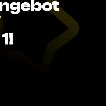
Angebot
V
1!