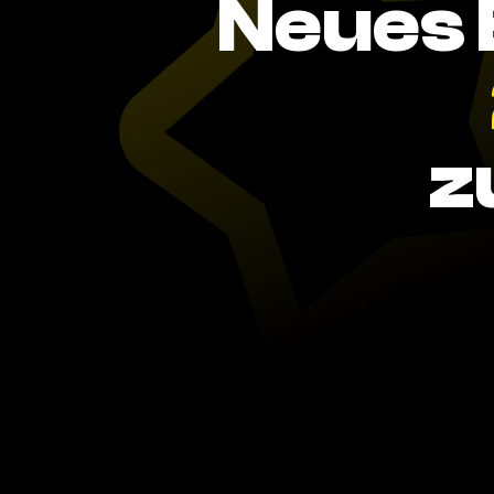
Neues 
z