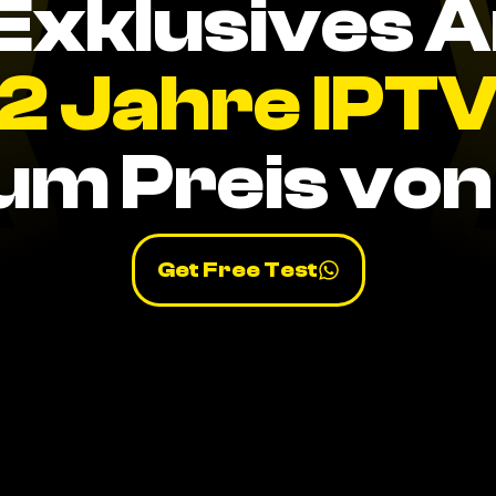
Exklusives 
2 Jahre IPT
um Preis von 
Get Free Test