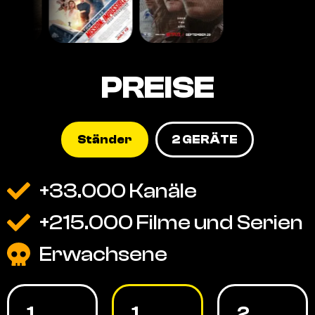
PREISE
Ständer
2 GERÄTE
+33.000 Kanäle
+215.000 Filme und Serien
Erwachsene
1
1
2