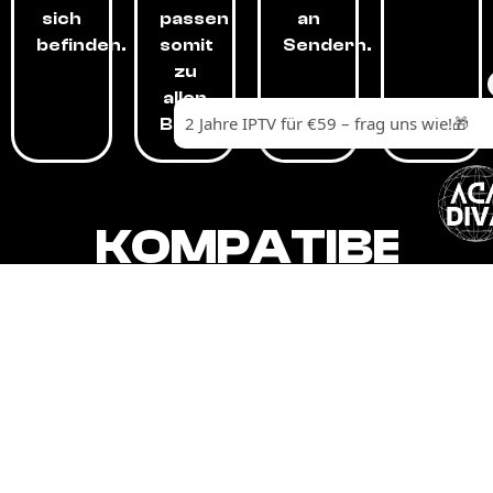
sich
passen
an
befinden.
somit
Sendern.
zu
allen
Budgets.
KOMPATIBEL
MIT,
ALLEN
GERÄTEN.
Unser IPTV-Dienst ist kompatibel mit all
Ihren Geräten: Smart-TVs, Android-
Boxen und -Telefonen, Apple-Geräten,
Amazon Fire Stick, Chromecast, KODI