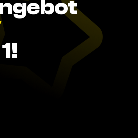
Angebot
V
1!