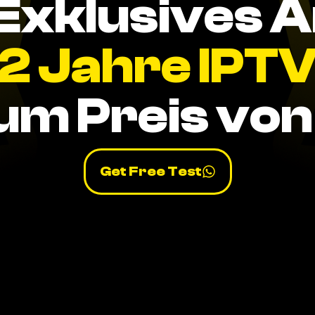
Exklusives 
2 Jahre IPT
um Preis von 
Get Free Test