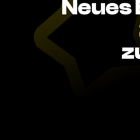
Neues 
z