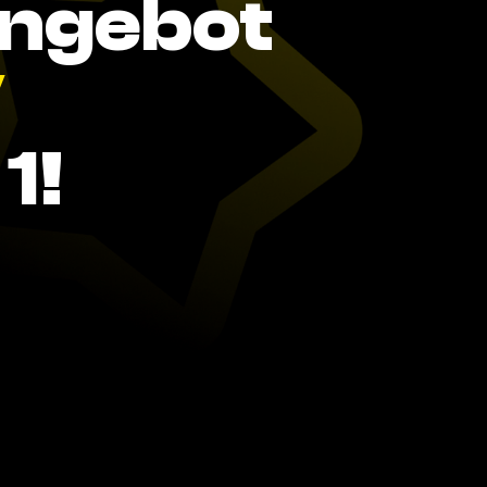
Angebot
V
1!