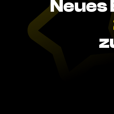
Neues 
z