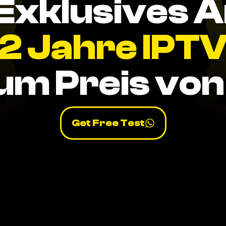
Exklusives 
2 Jahre IPT
um Preis von 
Get Free Test