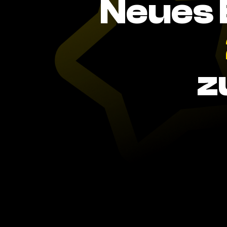
Neues 
z