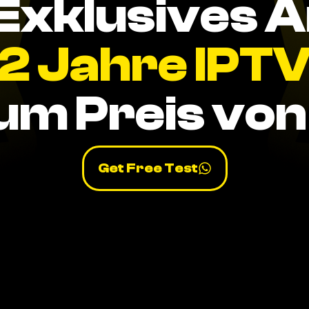
Exklusives 
2 Jahre IPT
um Preis von 
Get Free Test