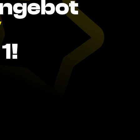
Angebot
V
1!