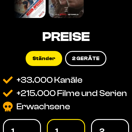
PREISE
Ständer
2 GERÄTE
+33.000 Kanäle
+215.000 Filme und Serien
Erwachsene
1
1
2