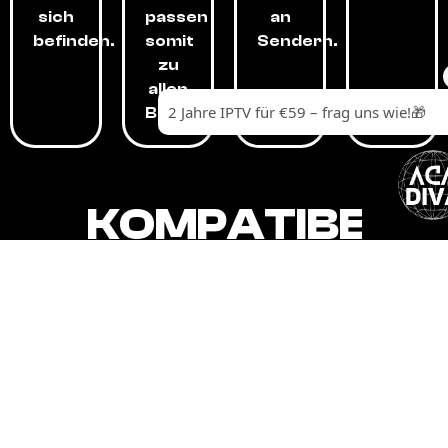
sich
passen
an
befinden.
somit
Sendern.
zu
allen
Budgets.
KOMPATIBEL
MIT,
ALLEN
GERÄTEN.
Unser IPTV-Dienst ist kompatibel mit all
Ihren Geräten: Smart-TVs, Android-
Boxen und -Telefonen, Apple-Geräten,
Amazon Fire Stick, Chromecast, KODI