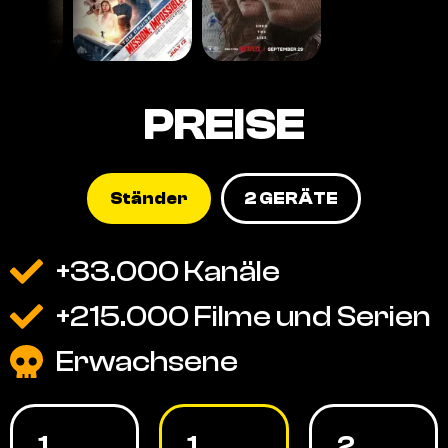
PREISE
Ständer
2 GERÄTE
+33.000 Kanäle
+215.000 Filme und Serien
Erwachsene
1
1
2