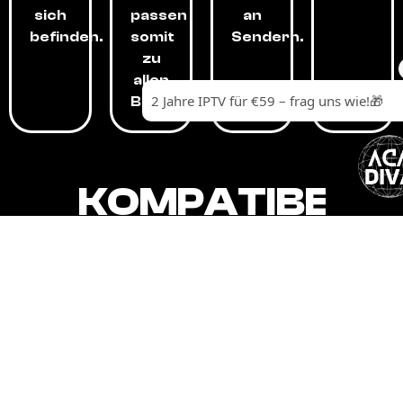
sich
passen
an
befinden.
somit
Sendern.
zu
allen
Budgets.
KOMPATIBEL
MIT,
ALLEN
GERÄTEN.
Unser IPTV-Dienst ist kompatibel mit all
Ihren Geräten: Smart-TVs, Android-
Boxen und -Telefonen, Apple-Geräten,
Amazon Fire Stick, Chromecast, KODI