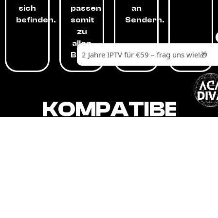
sich
passen
an
befinden.
somit
Sendern.
zu
allen
Budgets.
KOMPATIBEL
MIT,
ALLEN
GERÄTEN.
Unser IPTV-Dienst ist kompatibel mit all
Ihren Geräten: Smart-TVs, Android-
Boxen und -Telefonen, Apple-Geräten,
Amazon Fire Stick, Chromecast, KODI