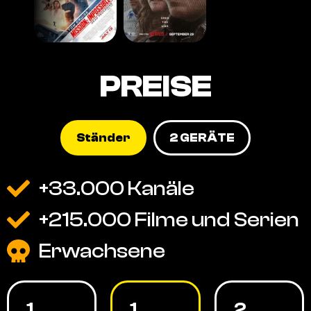
PREISE
Ständer
2 GERÄTE
+33.000 Kanäle
+215.000 Filme und Serien
Erwachsene
1
1
2