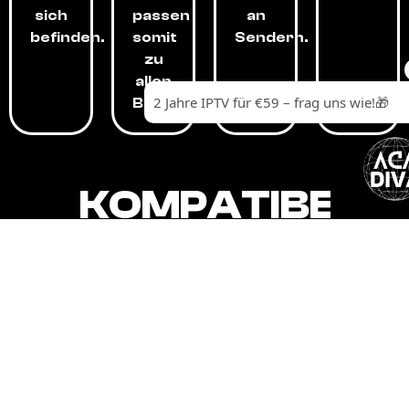
sich
passen
an
befinden.
somit
Sendern.
zu
allen
Budgets.
KOMPATIBEL
MIT,
ALLEN
GERÄTEN.
Unser IPTV-Dienst ist kompatibel mit all
Ihren Geräten: Smart-TVs, Android-
Boxen und -Telefonen, Apple-Geräten,
Amazon Fire Stick, Chromecast, KODI