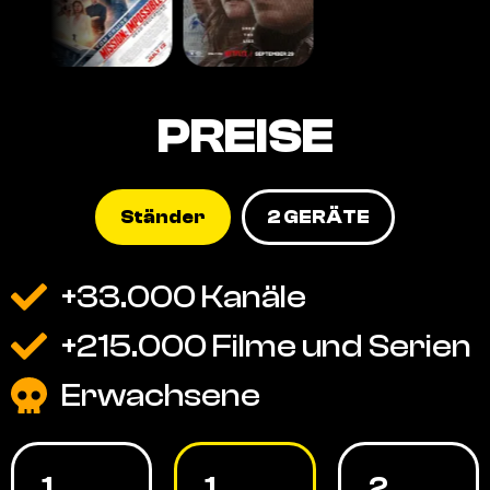
PREISE
Ständer
2 GERÄTE
+33.000 Kanäle
+215.000 Filme und Serien
Erwachsene
1
1
2