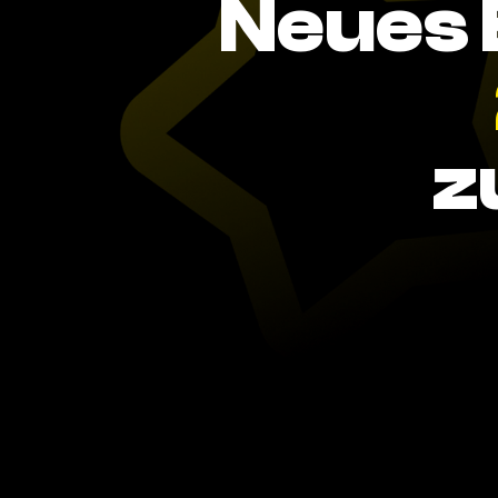
Neues 
z