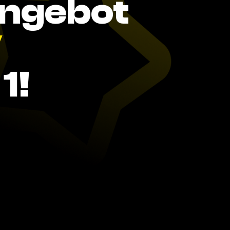
Angebot
V
1!