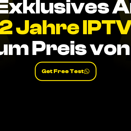
Exklusives 
2 Jahre IPT
um Preis von 
Get Free Test