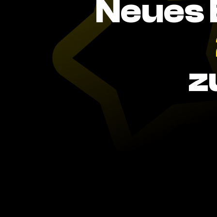
Neues 
z