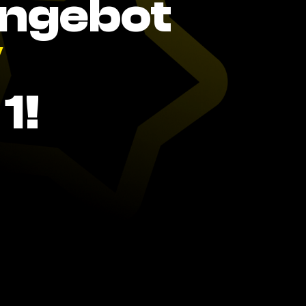
Angebot
V
1!