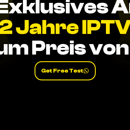
Exklusives 
2 Jahre IPT
um Preis von 
Get Free Test