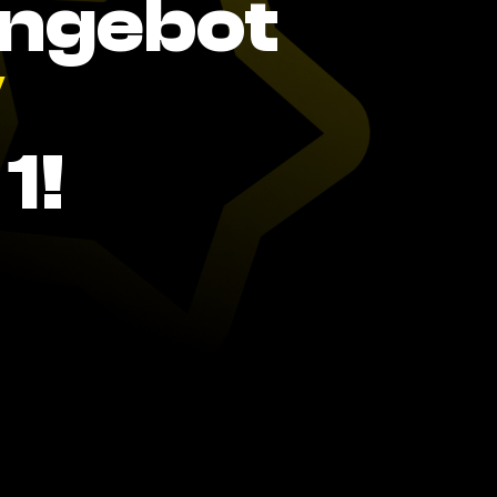
Angebot
V
1!