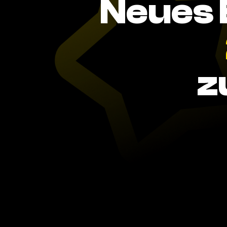
Neues 
z