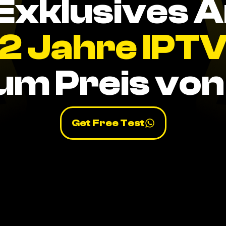
Exklusives 
2 Jahre IPT
um Preis von 
Get Free Test