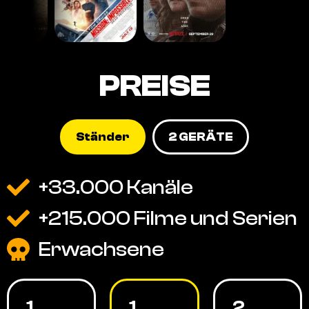
PREISE
Ständer
2 GERÄTE
+33.000 Kanäle
+215.000 Filme und Serien
Erwachsene
1
1
2