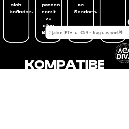
sich
passen
an
befinden.
somit
Sendern.
zu
allen
Budgets.
KOMPATIBEL
MIT,
ALLEN
GERÄTEN.
Unser IPTV-Dienst ist kompatibel mit all
Ihren Geräten: Smart-TVs, Android-
Boxen und -Telefonen, Apple-Geräten,
Amazon Fire Stick, Chromecast, KODI