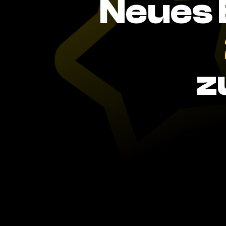
Neues 
z