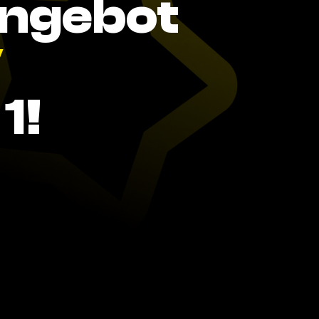
Angebot
V
1!