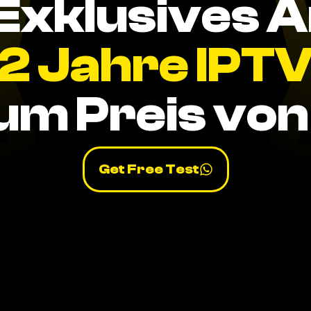
Exklusives 
2 Jahre IPT
um Preis von 
Get Free Test