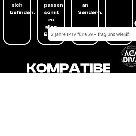
sich
passen
an
befinden.
somit
Sendern.
zu
allen
Budgets.
KOMPATIBEL
MIT,
ALLEN
GERÄTEN.
Unser IPTV-Dienst ist kompatibel mit all
Ihren Geräten: Smart-TVs, Android-
Boxen und -Telefonen, Apple-Geräten,
Amazon Fire Stick, Chromecast, KODI