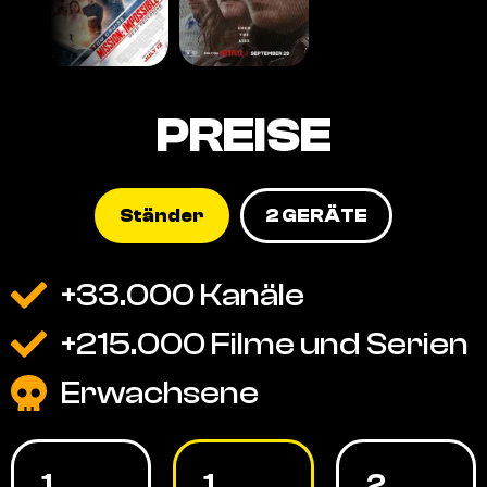
PREISE
Ständer
2 GERÄTE
+33.000 Kanäle
+215.000 Filme und Serien
Erwachsene
1
1
2