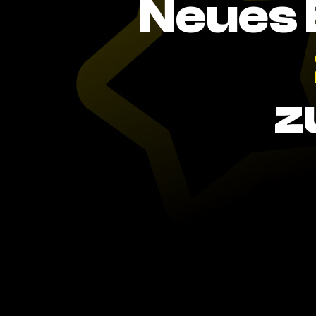
Neues 
z