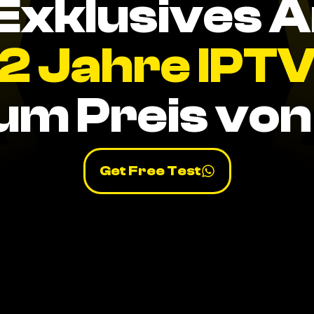
Exklusives 
2 Jahre IPT
um Preis von 
Get Free Test