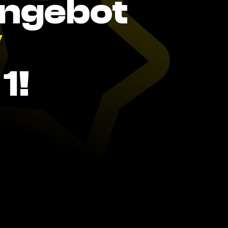
Angebot
V
1!