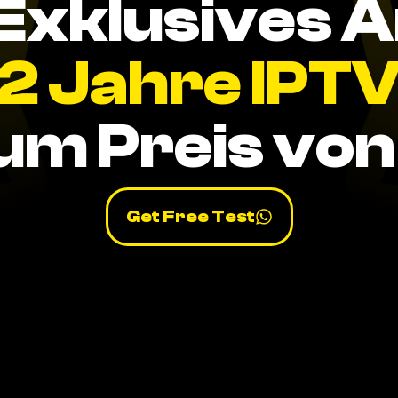
Exklusives 
2 Jahre IPT
um Preis von 
Get Free Test