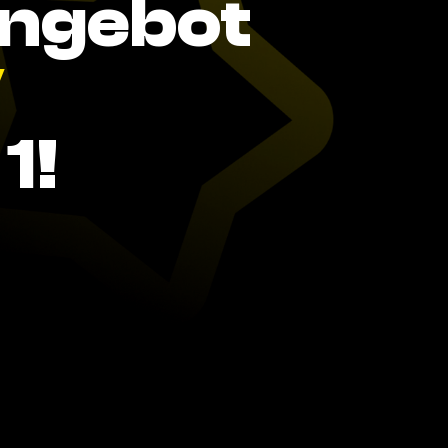
Angebot
V
1!