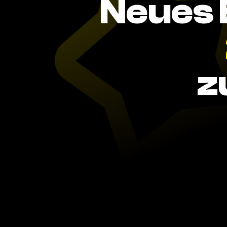
Neues 
z