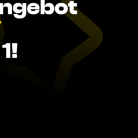
Angebot
V
1!