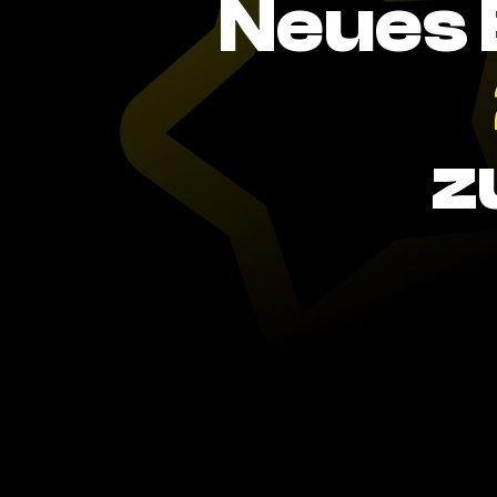
Neues 
z