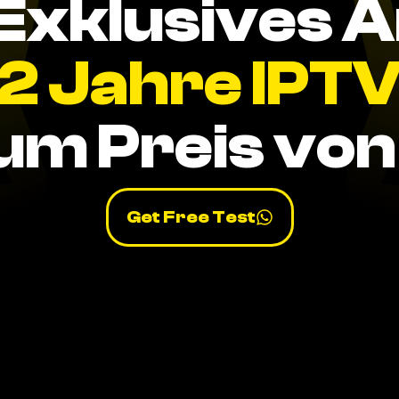
Exklusives 
2 Jahre IPT
um Preis von 
Get Free Test