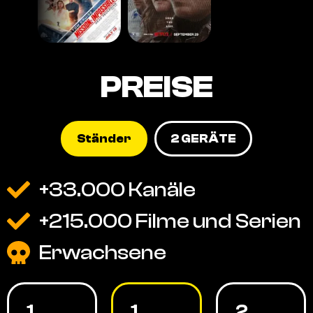
PREISE
Ständer
2 GERÄTE
+33.000 Kanäle
+215.000 Filme und Serien
Erwachsene
1
1
2