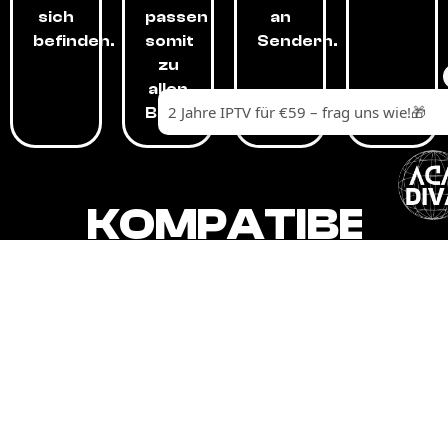
sich
passen
an
befinden.
somit
Sendern.
zu
allen
Budgets.
KOMPATIBEL
MIT,
ALLEN
GERÄTEN.
Unser IPTV-Dienst ist kompatibel mit all
Ihren Geräten: Smart-TVs, Android-
Boxen und -Telefonen, Apple-Geräten,
Amazon Fire Stick, Chromecast, KODI