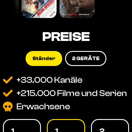
PREISE
Ständer
2 GERÄTE
+33.000 Kanäle
+215.000 Filme und Serien
Erwachsene
1
1
2