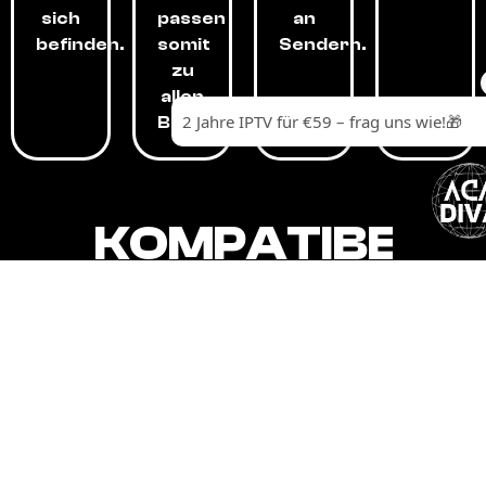
sich
passen
an
befinden.
somit
Sendern.
zu
allen
Budgets.
KOMPATIBEL
MIT,
ALLEN
GERÄTEN.
Unser IPTV-Dienst ist kompatibel mit all
Ihren Geräten: Smart-TVs, Android-
Boxen und -Telefonen, Apple-Geräten,
Amazon Fire Stick, Chromecast, KODI