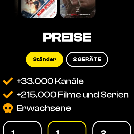
PREISE
Ständer
2 GERÄTE
+33.000 Kanäle
+215.000 Filme und Serien
Erwachsene
1
1
2