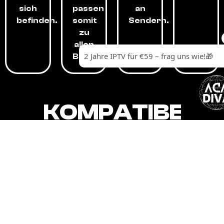
sich
passen
an
befinden.
somit
Sendern.
zu
allen
Budgets.
KOMPATIBEL
MIT,
ALLEN
GERÄTEN.
Unser IPTV-Dienst ist kompatibel mit all
Ihren Geräten: Smart-TVs, Android-
Boxen und -Telefonen, Apple-Geräten,
Amazon Fire Stick, Chromecast, KODI