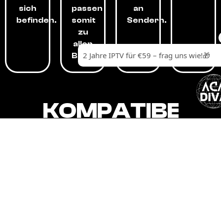
sich
passen
an
befinden.
somit
Sendern.
zu
allen
Budgets.
KOMPATIBEL
MIT,
ALLEN
GERÄTEN.
Unser IPTV-Dienst ist kompatibel mit all
Ihren Geräten: Smart-TVs, Android-
Boxen und -Telefonen, Apple-Geräten,
Amazon Fire Stick, Chromecast, KODI