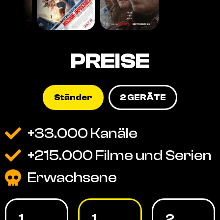
PREISE
Ständer
2 GERÄTE
+33.000 Kanäle
+215.000 Filme und Serien
Erwachsene
1
1
2